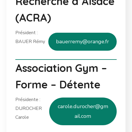
Recherche d’Alsace
(ACRA)
Président :
bauerremy@orange.fr
BAUER Rémy
Association Gym –
Forme – Détente
Présidente :
carole.durocher@gm
DUROCHER
ail.com
Carole