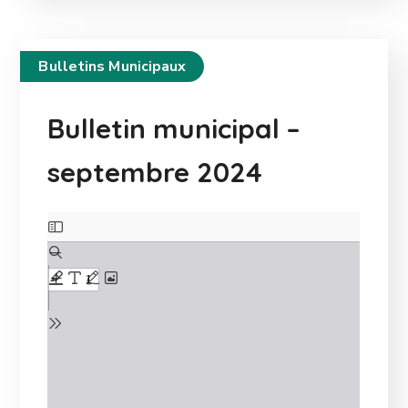
Bulletins Municipaux
Bulletin municipal –
septembre 2024
Skip
to
PDF
content