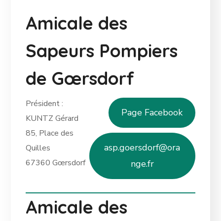
Amicale des
Sapeurs Pompiers
de
Gœrsdorf
Président :
Page Facebook
KUNTZ Gérard
85, Place des
asp.goersdorf@ora
Quilles
67360 Gœrsdorf
nge.fr
Amicale des