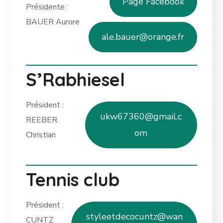
Page Facebook
Présidente :
BAUER Aurore
ale.bauer@orange.fr
S’Rabhiesel
Président :
ukw67360@gmail.c
REEBER
om
Christian
Tennis club
Président :
styleetdecocuntz@wan
CUNTZ