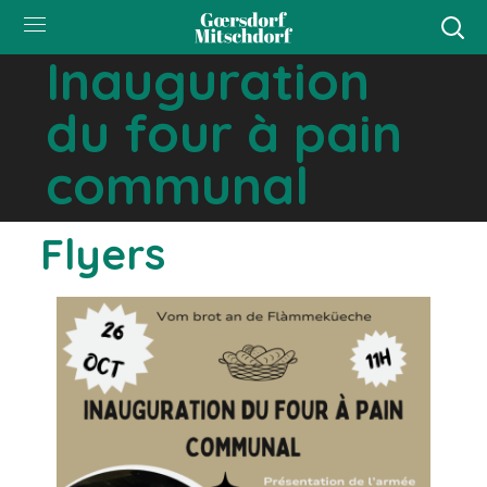
Inauguration
du four à pain
communal
Flyers