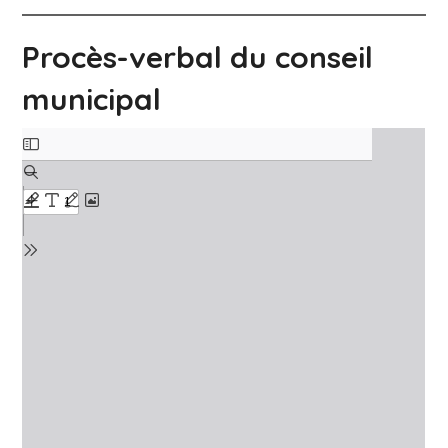
Procès-verbal du conseil
municipal
Skip
to
PDF
content