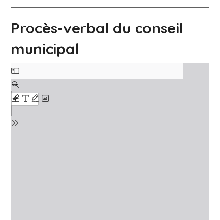
Procès-verbal du conseil
municipal
Skip
to
PDF
content