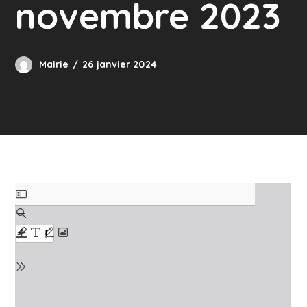
novembre 2023
Mairie
26 janvier 2024
Skip
to
PDF
content