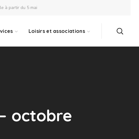
 à partir du 5 mai
vices
Loisirs et associations
 – octobre