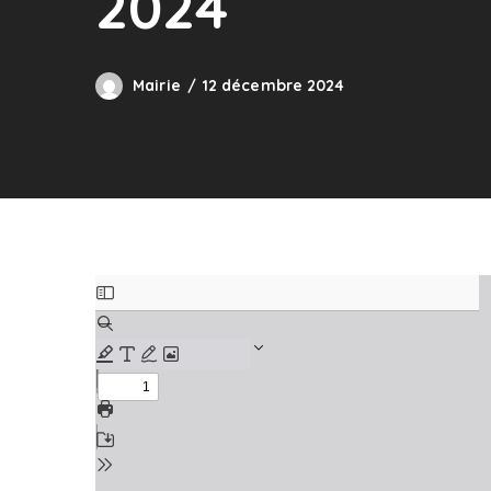
2024
Mairie
12 décembre 2024
Skip
to
PDF
content