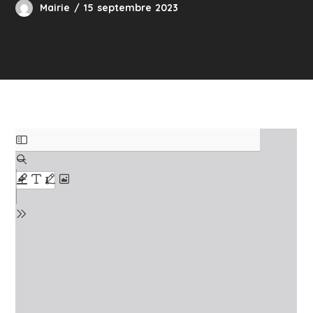
Mairie
15 septembre 2023
Skip
to
PDF
content