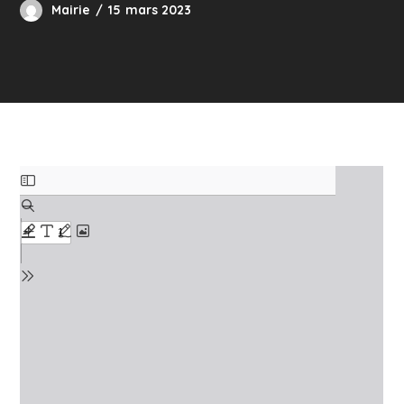
Mairie
15 mars 2023
Skip
to
PDF
content