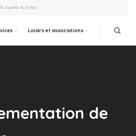
 à partir du 5 mai
vices
Loisirs et associations
glementation de